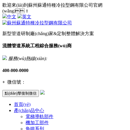
歡迎來(lái)到蘇州蘇通特種冷拉型鋼有限公司官網
(wǎng)！
中文
英文
新型管道研制廠(chǎng)家&定制整體解決方案
流體管道系統工程綜合服務(wù)商
服務(wù)熱線(xiàn):
400-000-0000
+
微信號：
點(diǎn)擊復制微信
首頁(yè)
產(chǎn)品中心
電梯導軌部件
機加工部件
角鐵系列