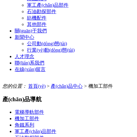
軍工產(chǎn)品部件
石油勘探部件
紡機配件
其他部件
關(guān)于我們
新聞中心
公司動(dòng)態(tài)
行業(yè)動(dòng)態(tài)
人才理念
聯(lián)系我們
在線(xiàn)留言
您的位置：
首頁(yè)
>
產(chǎn)品中心
>
機加工部件
產(chǎn)品導航
電梯導軌部件
機加工部件
角鐵系列
軍工產(chǎn)品部件